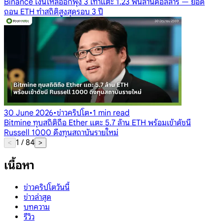
Binance เงินไหลออกพุ่ง 3 เท่าแตะ 1.23 พันล้านดอลลาร์ — ยอด
ถอน ETH ทำสถิติสูงสุดรอบ 3 ปี
30 June 2026
•
ข่าวคริปโต
•
1 min read
Bitmine ทุบสถิติถือ Ether แตะ 5.7 ล้าน ETH พร้อมเข้าดัชนี
Russell 1000 ดึงทุนสถาบันรายใหม่
1
/
84
<
>
เนื้อหา
ข่าวคริปโตวันนี้
ข่าวล่าสุด
บทความ
รีวิว