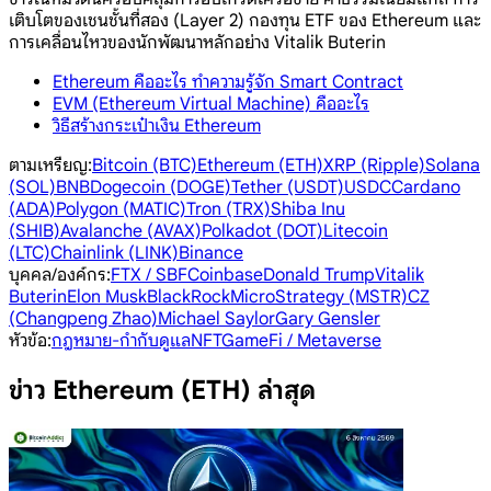
เติบโตของเชนชั้นที่สอง (Layer 2) กองทุน ETF ของ Ethereum และ
การเคลื่อนไหวของนักพัฒนาหลักอย่าง Vitalik Buterin
Ethereum คืออะไร ทำความรู้จัก Smart Contract
EVM (Ethereum Virtual Machine) คืออะไร
วิธีสร้างกระเป๋าเงิน Ethereum
ตามเหรียญ
:
Bitcoin (BTC)
Ethereum (ETH)
XRP (Ripple)
Solana
(SOL)
BNB
Dogecoin (DOGE)
Tether (USDT)
USDC
Cardano
(ADA)
Polygon (MATIC)
Tron (TRX)
Shiba Inu
(SHIB)
Avalanche (AVAX)
Polkadot (DOT)
Litecoin
(LTC)
Chainlink (LINK)
Binance
บุคคล/องค์กร
:
FTX / SBF
Coinbase
Donald Trump
Vitalik
Buterin
Elon Musk
BlackRock
MicroStrategy (MSTR)
CZ
(Changpeng Zhao)
Michael Saylor
Gary Gensler
หัวข้อ
:
กฎหมาย-กำกับดูแล
NFT
GameFi / Metaverse
ข่าว Ethereum (ETH) ล่าสุด