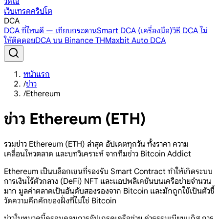
วิดีโอ
เว็บเทรดคริปโต
DCA
DCA ที่ไหนดี — เทียบกระดาน
Smart DCA (เครื่องมือ)
วิธี DCA ไม่
ให้ติดดอย
DCA บน Binance TH
Maxbit Auto DCA
หน้าแรก
/
ข่าว
/
Ethereum
ข่าว Ethereum (ETH)
รวมข่าว Ethereum (ETH) ล่าสุด อัปเดตทุกวัน ทั้งราคา ความ
เคลื่อนไหวตลาด และบทวิเคราะห์ จากทีมข่าว Bitcoin Addict
Ethereum เป็นบล็อกเชนที่รองรับ Smart Contract ทำให้เกิดระบบ
การเงินไร้ตัวกลาง (DeFi) NFT และแอปพลิเคชันบนเครือข่ายจำนวน
มาก มูลค่าตลาดเป็นอันดับสองรองจาก Bitcoin และมักถูกใช้เป็นตัวชี้
วัดความคึกคักของฝั่งที่ไม่ใช่ Bitcoin
ข่าวในหมวดนี้ครอบคลุมการอัปเกรดเครือข่าย ค่าธรรมเนียมแก๊ส การ