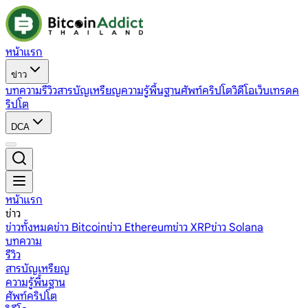
หน้าแรก
ข่าว
บทความ
รีวิว
สารบัญเหรียญ
ความรู้พื้นฐาน
ศัพท์คริปโต
วิดีโอ
เว็บเทรดค
ริปโต
DCA
หน้าแรก
ข่าว
ข่าวทั้งหมด
ข่าว Bitcoin
ข่าว Ethereum
ข่าว XRP
ข่าว Solana
บทความ
รีวิว
สารบัญเหรียญ
ความรู้พื้นฐาน
ศัพท์คริปโต