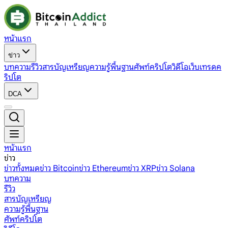
หน้าแรก
ข่าว
บทความ
รีวิว
สารบัญเหรียญ
ความรู้พื้นฐาน
ศัพท์คริปโต
วิดีโอ
เว็บเทรดค
ริปโต
DCA
หน้าแรก
ข่าว
ข่าวทั้งหมด
ข่าว Bitcoin
ข่าว Ethereum
ข่าว XRP
ข่าว Solana
บทความ
รีวิว
สารบัญเหรียญ
ความรู้พื้นฐาน
ศัพท์คริปโต