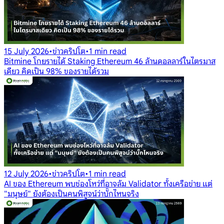
15 July 2026
•
ข่าวคริปโต
•
1 min read
Bitmine โกยรายได้ Staking Ethereum 46 ล้านดอลลาร์ในไตรมาส
เดียว คิดเป็น 98% ของรายได้รวม
12 July 2026
•
ข่าวคริปโต
•
1 min read
AI ของ Ethereum พบช่องโหว่ที่อาจล้ม Validator ทั้งเครือข่าย แต่
"มนุษย์" ยังต้องเป็นคนพิสูจน์ว่าบั๊กไหนจริง