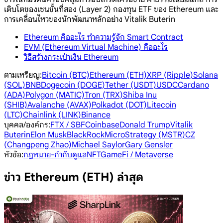
เติบโตของเชนชั้นที่สอง (Layer 2) กองทุน ETF ของ Ethereum และ
การเคลื่อนไหวของนักพัฒนาหลักอย่าง Vitalik Buterin
Ethereum คืออะไร ทำความรู้จัก Smart Contract
EVM (Ethereum Virtual Machine) คืออะไร
วิธีสร้างกระเป๋าเงิน Ethereum
ตามเหรียญ
:
Bitcoin (BTC)
Ethereum (ETH)
XRP (Ripple)
Solana
(SOL)
BNB
Dogecoin (DOGE)
Tether (USDT)
USDC
Cardano
(ADA)
Polygon (MATIC)
Tron (TRX)
Shiba Inu
(SHIB)
Avalanche (AVAX)
Polkadot (DOT)
Litecoin
(LTC)
Chainlink (LINK)
Binance
บุคคล/องค์กร
:
FTX / SBF
Coinbase
Donald Trump
Vitalik
Buterin
Elon Musk
BlackRock
MicroStrategy (MSTR)
CZ
(Changpeng Zhao)
Michael Saylor
Gary Gensler
หัวข้อ
:
กฎหมาย-กำกับดูแล
NFT
GameFi / Metaverse
ข่าว Ethereum (ETH) ล่าสุด