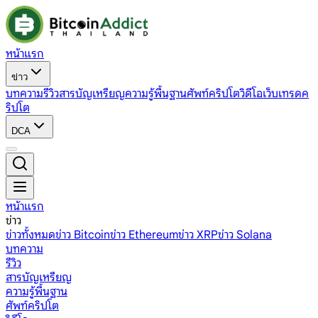
หน้าแรก
ข่าว
บทความ
รีวิว
สารบัญเหรียญ
ความรู้พื้นฐาน
ศัพท์คริปโต
วิดีโอ
เว็บเทรดค
ริปโต
DCA
หน้าแรก
ข่าว
ข่าวทั้งหมด
ข่าว Bitcoin
ข่าว Ethereum
ข่าว XRP
ข่าว Solana
บทความ
รีวิว
สารบัญเหรียญ
ความรู้พื้นฐาน
ศัพท์คริปโต