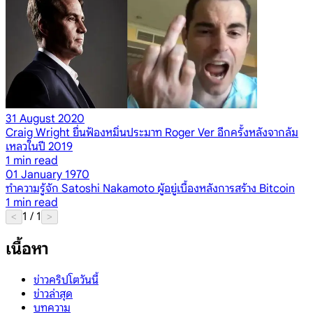
31 August 2020
Craig Wright ยื่นฟ้องหมิ่นประมาท Roger Ver อีกครั้งหลังจากล้ม
เหลวในปี 2019
1
min read
01 January 1970
ทำความรู้จัก Satoshi Nakamoto ผู้อยู่เบื้องหลังการสร้าง Bitcoin
1
min read
1
/
1
<
>
เนื้อหา
ข่าวคริปโตวันนี้
ข่าวล่าสุด
บทความ